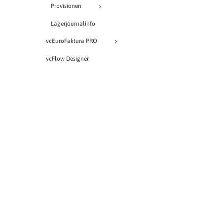
Provisionen
Lagerjournalinfo
vcEuroFaktura PRO
vcFlow Designer