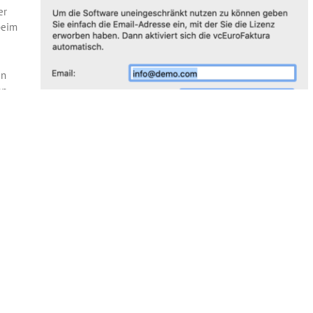
er
beim
en
nn
en
r
Inhaltsverzeichnis
Vor >