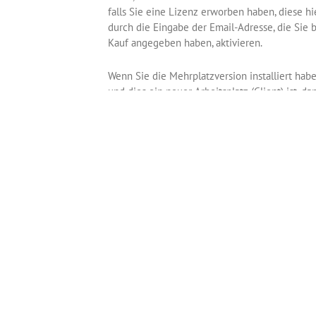
falls Sie eine Lizenz erworben haben, diese hi
durch die Eingabe der Email-Adresse, die Sie 
Kauf angegeben haben, aktivieren.
Wenn Sie die Mehrplatzversion installiert hab
und dies ein neuer Arbeitsplatz (Client) ist, da
klicken Sie auf
Setup
unterhalb von
Mehrplatz
.
Wenn Sie vcEuroFaktura im App Store erworb
haben, werden Sie das nebenstehende Fenste
nicht sehen. Diese Version ist automatisch
aktiviert.
< Zurück