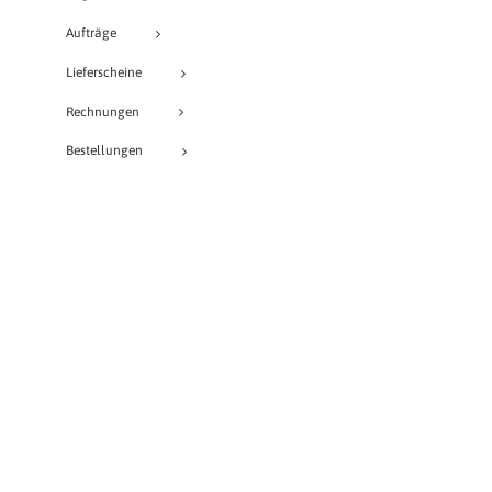
Aufträge
Lieferscheine
Rechnungen
Bestellungen
Buchungen
Buchung
Projekte
Veranstaltungen
Provisionen
Lagerjournalinfo
vcEuroFaktura PRO
vcFlow Designer