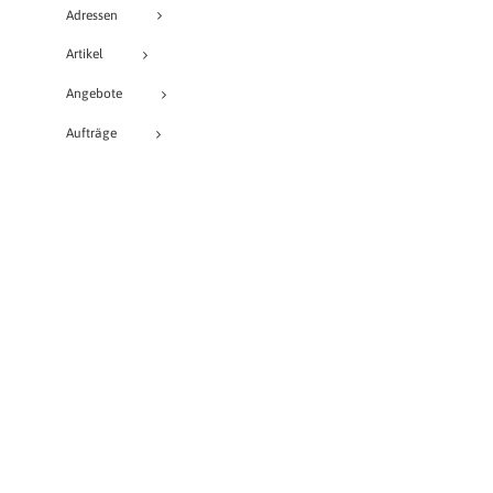
Adressen
Artikel
Angebote
Aufträge
Lieferscheine
Rechnungen
Bestellungen
Buchungen
Buchung
Projekte
Veranstaltungen
Provisionen
Lagerjournalinfo