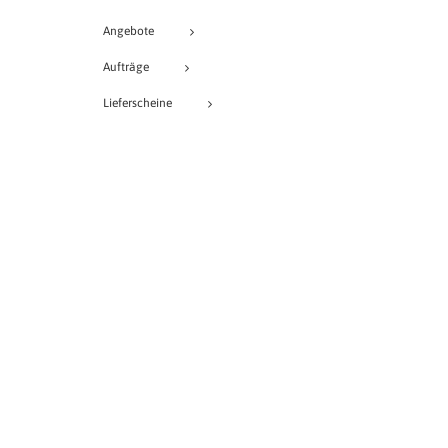
Angebote
Aufträge
Lieferscheine
Rechnungen
Bestellungen
Buchungen
Projekte
Veranstaltungen
Provisionen
Lagerjournalinfo
vcEuroFaktura PRO
vcFlow Designer