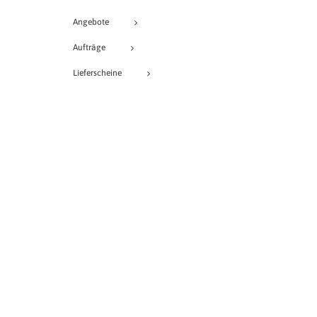
Angebote
Aufträge
Lieferscheine
Rechnungen
Bestellungen
Buchungen
Projekte
Veranstaltungen
Provisionen
Lagerjournalinfo
vcEuroFaktura PRO
vcFlow Designer