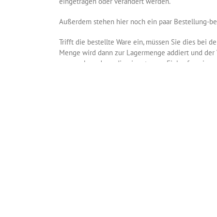
eingetragen oder verändert werden.
Außerdem stehen hier noch ein paar Bestellung-b
Trifft die bestellte Ware ein, müssen Sie dies bei 
Menge wird dann zur Lagermenge addiert und der V
vorzugehen, denn die eingetragen Einkaufspreise
Sind alle Artikel eingetroffen, müssen Sie die Bes
offenen Bestellungen in der Liste erscheint.
Wurden nicht alle Artikel eingebucht, bzw. sind noch 
signalisiert Ihnen auf den ersten Blick, dass noch W
Haben Sie einen Fehler beim Einbuchen gemacht, k
Stornierung muss aber sofort geschehen, bevor War
sonst ist dieser Datensatz gesperrt. In diesem Fall
Firma erfolgen.
< Zurück