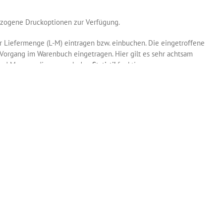
ezogene Druckoptionen zur Verfügung.
der Liefermenge (L-M) eintragen bzw. einbuchen. Die eingetroffene
organg im Warenbuch eingetragen. Hier gilt es sehr achtsam
 und Mengen dienen auch den
Statistik
funktionen.
tellung manuell auf
Erledigt
setzen damit sie nicht mehr bei den
nicht eingetroffen, steht in der Liste hinter dem Status ein „•“, dies
are zu dieser Bestellung fehlt.
önnen Sie den betreffenden Eintrag im Warenbuch stornieren. Die
e aus dieser Bestellung über den Verkauf ausgebucht wird, denn
 kann eine Korrektur nur noch über einen
Lieferschein
an die eigene
Inhaltsverzeichnis
Vor >