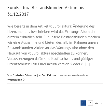
für
Mac
EuroFaktura Bestandskunden-Aktion bis
App
31.12.2017
Store
Kunden
Wie bereits in dem Artikel vcEuroFaktura: Änderung des
Lizenzmodells beschrieben wird das Wartungs-Abo nicht
einzeln erhältlich sein. Für unsere Bestandskunden machen
wir eine Ausnahme und bieten deshalb im Rahmen unserer
Bestandskunden-Aktion an, das Wartungs-Abo ohne den
Neukauf von vcEuroFaktura abschließen zu können.
Voraussetzungen dafür sind Kaufnachweis und gültiger
Lizenzschlüssel für EuroFaktura Version 5 oder 6. [...]
für
Von
Christian Fritzsche
|
vcEuroFaktura
|
Kommentare deaktiviert
EuroFaktura
Weiterlesen
Bestandskunden
Aktion
bis
31.12.2017
Vor
1
2