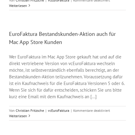
Von
Christian Fritzsche
|
vcEuroFaktura
|
Kommentare deaktiviert
vcEuroFaktura
Weiterlesen
Verbindungspro
zum
Update-
Server
EuroFaktura Bestandskunden-Aktion auch für
Mac App Store Kunden
Wer EuroFaktura im Mac App Store gekauft hat und auf die
direkt vertriebene Version von vcEuroFaktura wechseln
möchte, ist selbstverständlich ebenfalls berechtigt, an der
Bestandskunden-Aktion teilzunehmen. Voraussetzung dafür
ist ein Kaufnachweis für die EuroFaktura Versionen 5 oder 6.
Wenn Sie sich für dafür entscheiden, schicken Sie uns bitte
kurz eine Email mit dem Kaufnachweis an [...]
für
Von
Christian Fritzsche
|
vcEuroFaktura
|
Kommentare deaktiviert
EuroFaktura
Weiterlesen
Bestandskunden
Aktion
auch