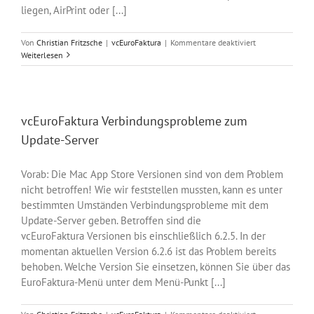
liegen, AirPrint oder [...]
für
Von
Christian Fritzsche
|
vcEuroFaktura
|
Kommentare deaktiviert
Druckprobleme
Weiterlesen
mit
macOS
10.13
High
Sierra
vcEuroFaktura Verbindungsprobleme zum
und
Update-Server
HP
Druckern
Vorab: Die Mac App Store Versionen sind von dem Problem
nicht betroffen! Wie wir feststellen mussten, kann es unter
bestimmten Umständen Verbindungsprobleme mit dem
Update-Server geben. Betroffen sind die
vcEuroFaktura Versionen bis einschließlich 6.2.5. In der
momentan aktuellen Version 6.2.6 ist das Problem bereits
behoben. Welche Version Sie einsetzen, können Sie über das
EuroFaktura-Menü unter dem Menü-Punkt [...]
für