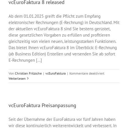
vcEuroFaktura 8 released
Ab dem 01.01.2025 greift die Pflicht zum Empfang
elektronischer Rechnungen (E-Rechnung) in Deutschland. Mit
der aktuellen vcEuroFaktura 8 sind Sie bestens gerüstet,
diese gesetzlichen Vorgaben zu erfüllen und profitieren
gleichzeitig von vielen neuen, leistungsstarken Funktionen.
Das bietet Ihnen vcEuroFaktura 8 im Überblick: E-Rechnung
(ab Business Edition) Erstellen und versenden Sie ab sofort
E-Rechnungen [...]
für
Von
Christian Fritzsche
|
vcEuroFaktura
|
Kommentare deaktiviert
vcEuroFaktura
Weiterlesen
8
released
vcEuroFaktura Preisanpassung
Seit der Übernahme der EuroFaktura vor fünf Jahren haben
wir diese kontinuierlich weiterentwickelt und verbessert. In