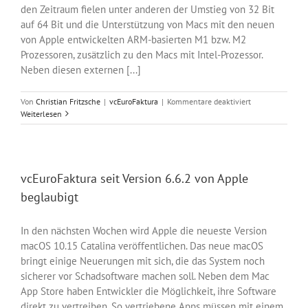
den Zeitraum fielen unter anderen der Umstieg von 32 Bit
auf 64 Bit und die Unterstützung von Macs mit den neuen
von Apple entwickelten ARM-basierten M1 bzw. M2
Prozessoren, zusätzlich zu den Macs mit Intel-Prozessor.
Neben diesen externen [...]
für
Von
Christian Fritzsche
|
vcEuroFaktura
|
Kommentare deaktiviert
vcEuroFaktura
Weiterlesen
Preisanpassung
vcEuroFaktura seit Version 6.6.2 von Apple
beglaubigt
In den nächsten Wochen wird Apple die neueste Version
macOS 10.15 Catalina veröffentlichen. Das neue macOS
bringt einige Neuerungen mit sich, die das System noch
sicherer vor Schadsoftware machen soll. Neben dem Mac
App Store haben Entwickler die Möglichkeit, ihre Software
direkt zu vertreiben. So vertriebene Apps müssen mit einem