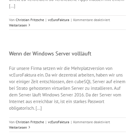
[...]
für
Von
Christian Fritzsche
|
vcEuroFaktura
|
Kommentare deaktiviert
vcEuroFaktura
Weiterlesen
seit
Version
6.6.2
von
Apple
Wenn der Windows Server vollläuft
beglaubigt
Für unsere Firma setzen wir die Mehrplatzversion von
vcEuroFaktura ein. Da wir dezentral arbeiten, haben wir uns
vor einiger Zeit entschlossen, den cubeSQL Server auf einem
bei Strato gehosteten virtuellen Server zu installieren. Auf
dem Server läuft Windows Server 2016. Da der Server vom
Internet aus erreichbar ist, ist ein starkes Passwort
obligatorisch. [...]
für
Von
Christian Fritzsche
|
vcEuroFaktura
|
Kommentare deaktiviert
Wenn
Weiterlesen
der