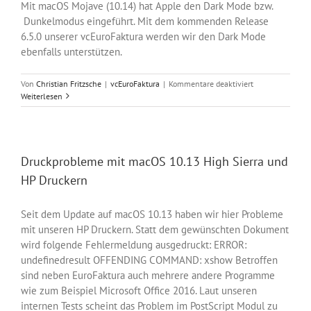
Mit macOS Mojave (10.14) hat Apple den Dark Mode bzw.
Dunkelmodus eingeführt. Mit dem kommenden Release
6.5.0 unserer vcEuroFaktura werden wir den Dark Mode
ebenfalls unterstützen.
für
Von
Christian Fritzsche
|
vcEuroFaktura
|
Kommentare deaktiviert
vcEuroFaktura
Weiterlesen
im
dunklen
Gewand
Druckprobleme mit macOS 10.13 High Sierra und
HP Druckern
Seit dem Update auf macOS 10.13 haben wir hier Probleme
mit unseren HP Druckern. Statt dem gewünschten Dokument
wird folgende Fehlermeldung ausgedruckt: ERROR:
undefinedresult OFFENDING COMMAND: xshow Betroffen
sind neben EuroFaktura auch mehrere andere Programme
wie zum Beispiel Microsoft Office 2016. Laut unseren
internen Tests scheint das Problem im PostScript Modul zu