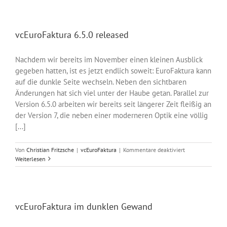
Windows
Server
vollläuft
vcEuroFaktura 6.5.0 released
Nachdem wir bereits im November einen kleinen Ausblick
gegeben hatten, ist es jetzt endlich soweit: EuroFaktura kann
auf die dunkle Seite wechseln. Neben den sichtbaren
Änderungen hat sich viel unter der Haube getan. Parallel zur
Version 6.5.0 arbeiten wir bereits seit längerer Zeit fleißig an
der Version 7, die neben einer moderneren Optik eine völlig
[...]
für
Von
Christian Fritzsche
|
vcEuroFaktura
|
Kommentare deaktiviert
vcEuroFaktura
Weiterlesen
6.5.0
released
vcEuroFaktura im dunklen Gewand