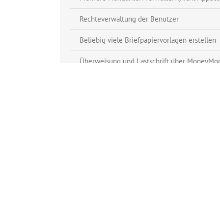
Rechteverwaltung der Benutzer
Beliebig viele Briefpapiervorlagen erstellen
Überweisung und Lastschrift über MoneyMo
Unterstützung für Bezahlcode
Beliebig viele Notizzettel, auf Wunsch mit P
DOWNLOAD MAC
Adressen