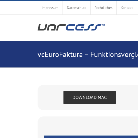
Zum
Impressum
Datenschutz
Rechtliches
Kontakt
Inhalt
springen
vcEuroFaktura – Funktionsvergl
DOWNLOAD MAC