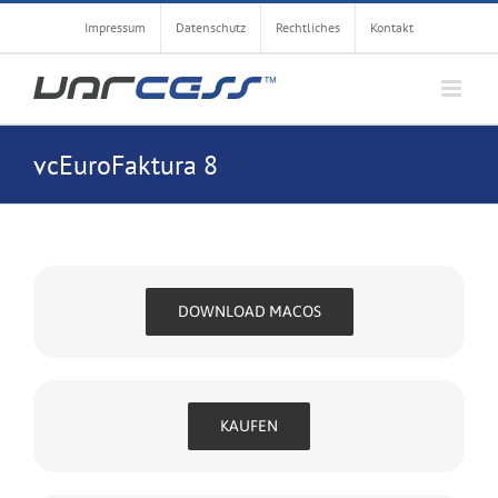
Zum
Impressum
Datenschutz
Rechtliches
Kontakt
Inhalt
springen
vcEuroFaktura 8
DOWNLOAD MACOS
KAUFEN