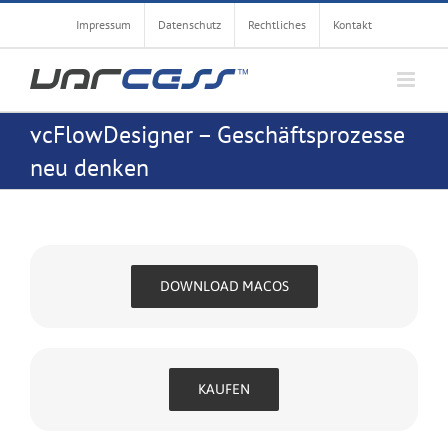
Zum
Impressum
Datenschutz
Rechtliches
Kontakt
Inhalt
springen
vcFlowDesigner – Geschäftsprozesse
neu denken
DOWNLOAD MACOS
KAUFEN