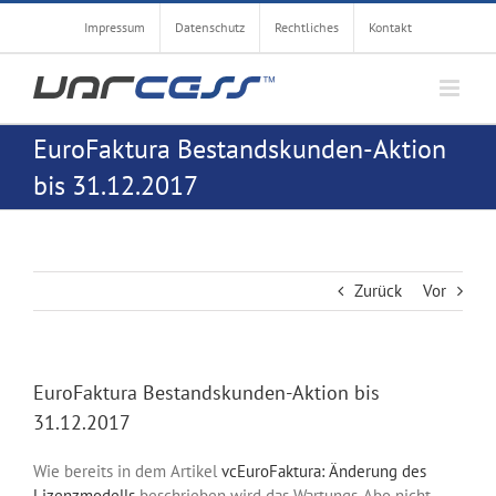
Zum
Impressum
Datenschutz
Rechtliches
Kontakt
Inhalt
springen
EuroFaktura Bestandskunden-Aktion
bis 31.12.2017
Zurück
Vor
EuroFaktura Bestandskunden-Aktion bis
31.12.2017
Wie bereits in dem Artikel
vcEuroFaktura: Änderung des
Lizenzmodells
beschrieben wird das Wartungs-Abo nicht