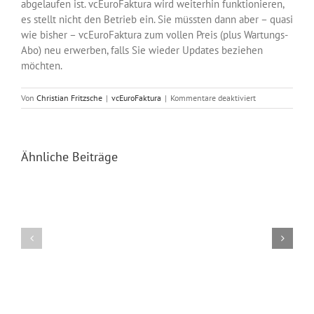
abgelaufen ist. vcEuroFaktura wird weiterhin funktionieren,
es stellt nicht den Betrieb ein. Sie müssten dann aber – quasi
wie bisher – vcEuroFaktura zum vollen Preis (plus Wartungs-
Abo) neu erwerben, falls Sie wieder Updates beziehen
möchten.
für
Von
Christian Fritzsche
|
vcEuroFaktura
|
Kommentare deaktiviert
EuroFaktura
Bestandskunden
Aktion
bis
Ähnliche Beiträge
31.12.2017
vcEuroFaktura
Statistik
vcEuroFaktura
–
8
Vergleich
released
mit
Vorjahr