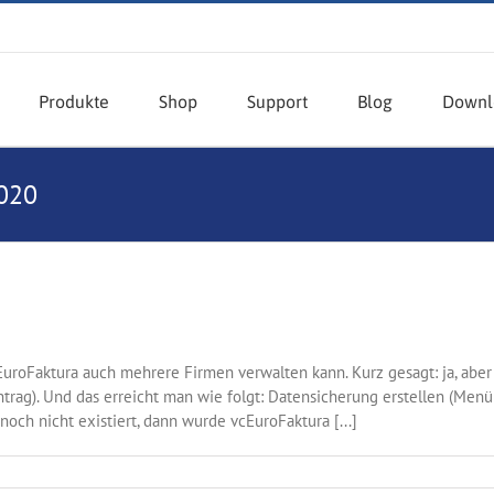
Produkte
Shop
Support
Blog
Downl
020
roFaktura auch mehrere Firmen verwalten kann. Kurz gesagt: ja, aber
trag). Und das erreicht man wie folgt: Datensicherung erstellen (Me
och nicht existiert, dann wurde vcEuroFaktura [...]
für
mehrere