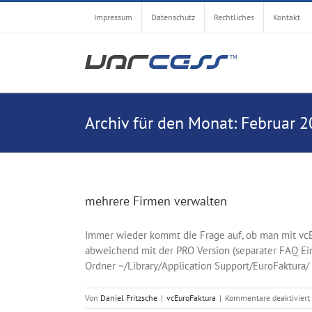
Zum
Impressum
Datenschutz
Rechtliches
Kontakt
Inhalt
springen
Archiv für den Monat:
Februar 2
mehrere Firmen verwalten
Immer wieder kommt die Frage auf, ob man mit vcEu
abweichend mit der PRO Version (separater FAQ Ein
Ordner ~/Library/Application Support/EuroFaktura/ n
Von
Daniel Fritzsche
|
vcEuroFaktura
|
Kommentare deaktiviert