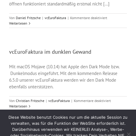
öffnen funktioniert standardmäßig erstmal nicht [...]
für
Von
Daniel Fritzsche
|
vcEuroFaktura
|
Kommentare deaktiviert
Rechnung
Weiterlesen
mailen
–
Mojave
erfordert
Systemkonfigurati
vcEuroFaktura im dunklen Gewand
Mit macOS Mojave (10.14) hat Apple den Dark Mode bzw.
Dunkelmodus eingeführt. Mit dem kommenden Release
6.5.0 unserer vcEuroFaktura werden wir den Dark Mode
ebenfalls unterstützen.
für
Von
Christian Fritzsche
|
vcEuroFaktura
|
Kommentare deaktiviert
vcEuroFaktura
Weiterlesen
im
dunklen
Diese Website benutzt Cookies nur um die aktuelle Session zu
Gewand
verwalten, was für die Funktion der WebSite erforderlich ist.
Darüberhinaus verwenden wir KEINERLEI Analyse-, Werbe-
oder Socialnetwork-Cookies. Wir tracken Dein Verhalten NIE.