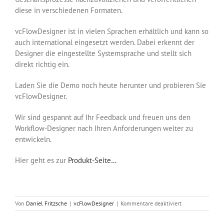
diese in verschiedenen Formaten.
vcFlowDesigner ist in vielen Sprachen erhältlich und kann so
auch international eingesetzt werden. Dabei erkennt der
Designer die eingestellte Systemsprache und stellt sich
direkt richtig ein.
Laden Sie die Demo noch heute herunter und probieren Sie
vcFlowDesigner.
Wir sind gespannt auf Ihr Feedback und freuen uns den
Workflow-Designer nach Ihren Anforderungen weiter zu
entwickeln.
Hier geht es zur
Produkt-Seite…
für
Von
Daniel Fritzsche
|
vcFlowDesigner
|
Kommentare deaktiviert
vcFlowDesigner
–