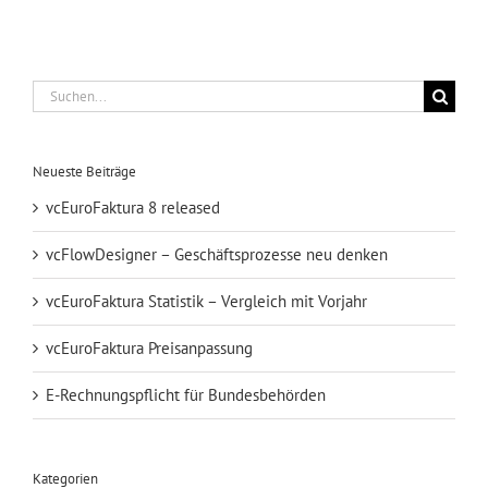
Geschäftsprozes
neu
denken
Suche
nach:
Neueste Beiträge
vcEuroFaktura 8 released
vcFlowDesigner – Geschäftsprozesse neu denken
vcEuroFaktura Statistik – Vergleich mit Vorjahr
vcEuroFaktura Preisanpassung
E-Rechnungspflicht für Bundesbehörden
Kategorien