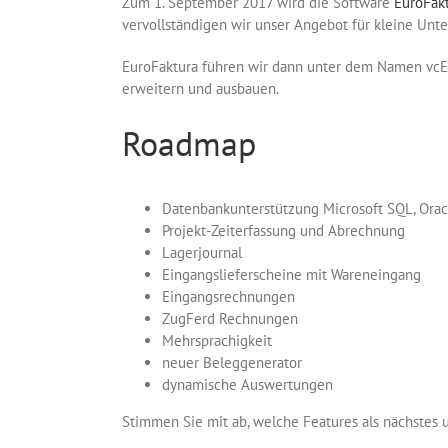
Zum 1. September 2017 wird die Software
EuroFak
vervollständigen wir unser Angebot für kleine Un
EuroFaktura führen wir dann unter dem Namen vcEur
erweitern und ausbauen.
Roadmap
Datenbankunterstützung Microsoft SQL, Ora
Projekt-Zeiterfassung und Abrechnung
Lagerjournal
Eingangslieferscheine mit Wareneingang
Eingangsrechnungen
ZugFerd Rechnungen
Mehrsprachigkeit
neuer Beleggenerator
dynamische Auswertungen
Stimmen Sie mit ab, welche Features als nächstes 