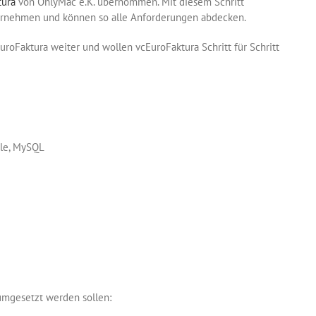
tura
von OnlyMac e.K. übernommen. Mit diesem Schritt
ternehmen und können so alle Anforderungen abdecken.
oFaktura weiter und wollen vcEuroFaktura Schritt für Schritt
cle, MySQL
umgesetzt werden sollen: