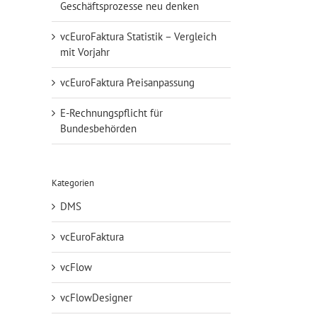
Geschäftsprozesse neu denken
vcEuroFaktura Statistik – Vergleich
mit Vorjahr
vcEuroFaktura Preisanpassung
E-Rechnungspflicht für
Bundesbehörden
Kategorien
DMS
vcEuroFaktura
vcFlow
vcFlowDesigner