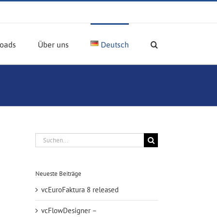
oads
Über uns
Deutsch
Suche
nach:
Neueste Beiträge
vcEuroFaktura 8 released
vcFlowDesigner –