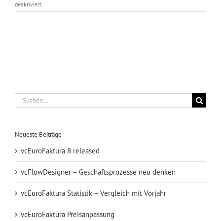
für
deaktiviert
Test
Suche
nach:
Neueste Beiträge
vcEuroFaktura 8 released
vcFlowDesigner – Geschäftsprozesse neu denken
vcEuroFaktura Statistik – Vergleich mit Vorjahr
vcEuroFaktura Preisanpassung