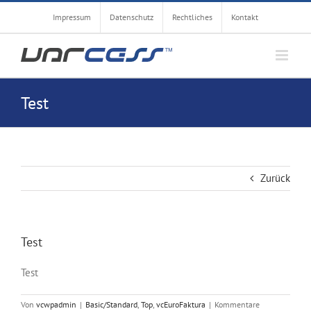
Zum
Impressum
Datenschutz
Rechtliches
Kontakt
Inhalt
springen
Test
Zurück
Test
Test
Von
vcwpadmin
|
Basic/Standard
,
Top
,
vcEuroFaktura
|
Kommentare