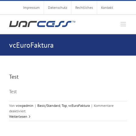
Zum
Impressum
Datenschutz
Rechtliches
Kontakt
Inhalt
springen
vcEuroFaktura
Test
Test
Von
vcwpadmin
|
Basic/Standard
,
Top
,
vcEuroFaktura
|
Kommentare
für
deaktiviert
Test
Weiterlesen