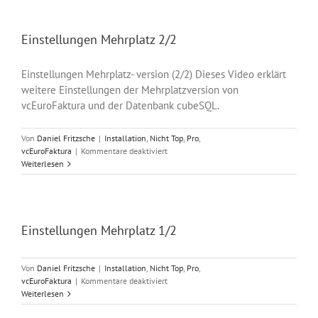
Einstellungen Mehrplatz 2/2
Einstellungen Mehrplatz- version (2/2) Dieses Video erklärt
weitere Einstellungen der Mehrplatzversion von
vcEuroFaktura und der Datenbank cubeSQL.
Von
Daniel Fritzsche
|
Installation
,
Nicht Top
,
Pro
,
für
vcEuroFaktura
|
Kommentare deaktiviert
Einstellungen
Weiterlesen
Mehrplatz
2/2
Einstellungen Mehrplatz 1/2
Von
Daniel Fritzsche
|
Installation
,
Nicht Top
,
Pro
,
für
vcEuroFaktura
|
Kommentare deaktiviert
Einstellungen
Weiterlesen
Mehrplatz