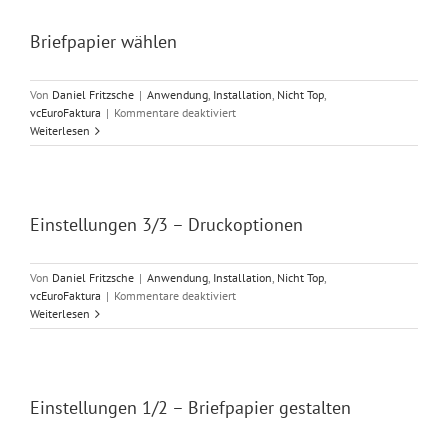
ausbuchen
Briefpapier wählen
Von
Daniel Fritzsche
|
Anwendung
,
Installation
,
Nicht Top
,
für
vcEuroFaktura
|
Kommentare deaktiviert
Briefpapier
Weiterlesen
wählen
Einstellungen 3/3 – Druckoptionen
Von
Daniel Fritzsche
|
Anwendung
,
Installation
,
Nicht Top
,
für
vcEuroFaktura
|
Kommentare deaktiviert
Einstellungen
Weiterlesen
3/3
–
Druckoptionen
Einstellungen 1/2 – Briefpapier gestalten