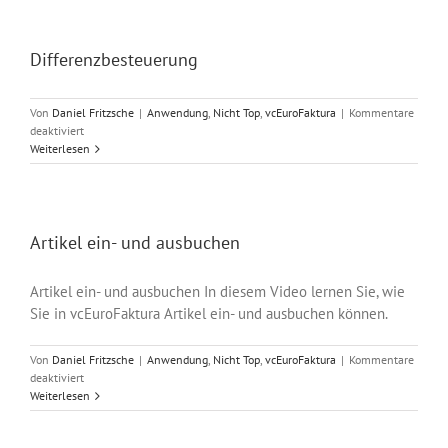
1/2
Differenzbesteuerung
Von
Daniel Fritzsche
|
Anwendung
,
Nicht Top
,
vcEuroFaktura
|
Kommentare
für
deaktiviert
Differenzbesteuerung
Weiterlesen
Artikel ein- und ausbuchen
Artikel ein- und ausbuchen In diesem Video lernen Sie, wie
Sie in vcEuroFaktura Artikel ein- und ausbuchen können.
Von
Daniel Fritzsche
|
Anwendung
,
Nicht Top
,
vcEuroFaktura
|
Kommentare
für
deaktiviert
Artikel
Weiterlesen
ein-
und