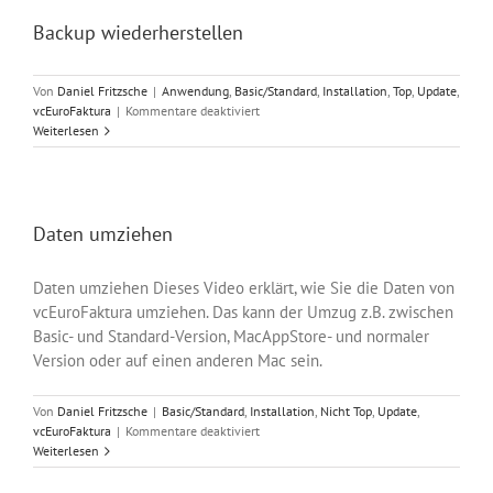
Backup wiederherstellen
Von
Daniel Fritzsche
|
Anwendung
,
Basic/Standard
,
Installation
,
Top
,
Update
,
für
vcEuroFaktura
|
Kommentare deaktiviert
Backup
Weiterlesen
wiederherstellen
Daten umziehen
Daten umziehen Dieses Video erklärt, wie Sie die Daten von
vcEuroFaktura umziehen. Das kann der Umzug z.B. zwischen
Basic- und Standard-Version, MacAppStore- und normaler
Version oder auf einen anderen Mac sein.
Von
Daniel Fritzsche
|
Basic/Standard
,
Installation
,
Nicht Top
,
Update
,
für
vcEuroFaktura
|
Kommentare deaktiviert
Daten
Weiterlesen
umziehen