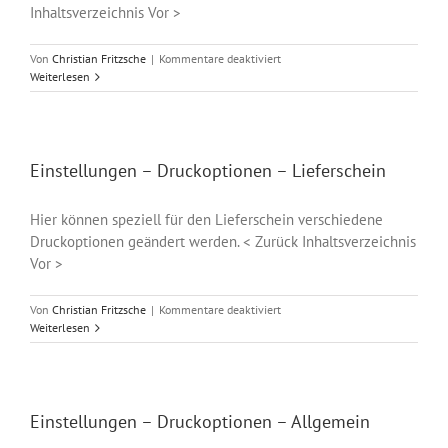
Inhaltsverzeichnis Vor >
für
Von
Christian Fritzsche
|
Kommentare deaktiviert
Einstellungen
Weiterlesen
–
Druckoptionen
–
Drucker
zuordnen
Einstellungen – Druckoptionen – Lieferschein
Hier können speziell für den Lieferschein verschiedene
Druckoptionen geändert werden. < Zurück Inhaltsverzeichnis
Vor >
für
Von
Christian Fritzsche
|
Kommentare deaktiviert
Einstellungen
Weiterlesen
–
Druckoptionen
–
Lieferschein
Einstellungen – Druckoptionen – Allgemein