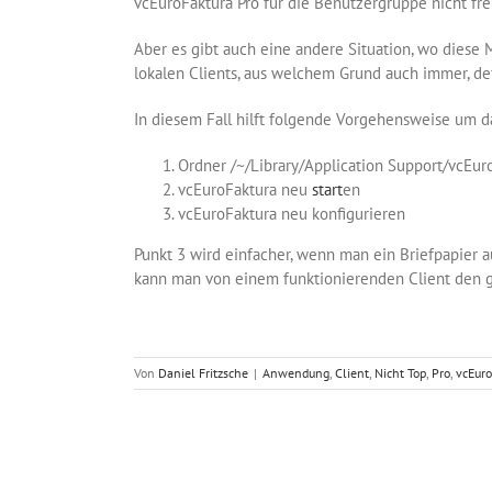
vcEuroFaktura Pro für die Benutzergruppe nicht frei
Aber es gibt auch eine andere Situation, wo diese
lokalen Clients, aus welchem Grund auch immer, def
In diesem Fall hilft folgende Vorgehensweise um d
Ordner /~/Library/Application Support/vcE
vcEuroFaktura neu
start
en
vcEuroFaktura neu konfigurieren
Punkt 3 wird einfacher, wenn man ein Briefpapier a
kann man von einem funktionierenden Client den 
Von
Daniel Fritzsche
|
Anwendung
,
Client
,
Nicht Top
,
Pro
,
vcEuro