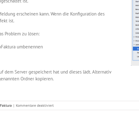
geschaltet ist.
 Meldung erscheinen kann. Wenn die Konfiguration des
ekt ist.
as Problem zu lösen:
uroFaktura umbenennen
uf dem Server gespeichert hat und dieses lädt. Alternativ
genannten Ordner kopieren.
für
Faktura
|
Kommentare deaktiviert
Sie
haben
keine
Rechte
für
diese