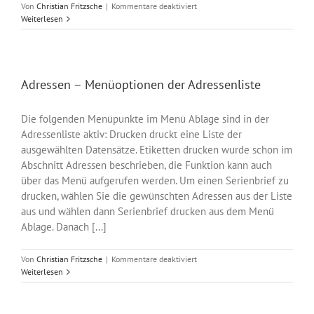
für
Von
Christian Fritzsche
|
Kommentare deaktiviert
Adressen
Weiterlesen
–
Adressen
importieren
Adressen – Menüoptionen der Adressenliste
Die folgenden Menüpunkte im Menü Ablage sind in der
Adressenliste aktiv: Drucken druckt eine Liste der
ausgewählten Datensätze. Etiketten drucken wurde schon im
Abschnitt Adressen beschrieben, die Funktion kann auch
über das Menü aufgerufen werden. Um einen Serienbrief zu
drucken, wählen Sie die gewünschten Adressen aus der Liste
aus und wählen dann Serienbrief drucken aus dem Menü
Ablage. Danach [...]
für
Von
Christian Fritzsche
|
Kommentare deaktiviert
Adressen
Weiterlesen
–
Menüoptionen
der