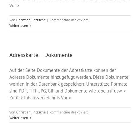
Vor >
für
Von
Christian Fritzsche
|
Kommentare deaktiviert
Adresskarte
Weiterlesen
–
Abos
Adresskarte – Dokumente
Auf der Seite Dokumente der Adresskarte können der
Adresse Dokumente hinzugefügt werden. Diese Dokumente
werden in der Datenbank gespeichert. Unterstütze Formate
sind PDF, TIFF, JPG, GIF und Dokumente wie .doc, .rtf usw. <
Zurück Inhaltsverzeichnis Vor >
für
Von
Christian Fritzsche
|
Kommentare deaktiviert
Adresskarte
Weiterlesen
–
Dokumente