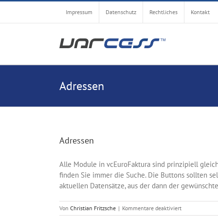
Zum
Impressum
Datenschutz
Rechtliches
Kontakt
Inhalt
springen
Adressen
Adressen
Alle Module in vcEuroFaktura sind prinzipiell glei
finden Sie immer die Suche. Die Buttons sollten selb
aktuellen Datensätze, aus der dann der gewünschte 
für
Von
Christian Fritzsche
|
Kommentare deaktiviert
Adressen