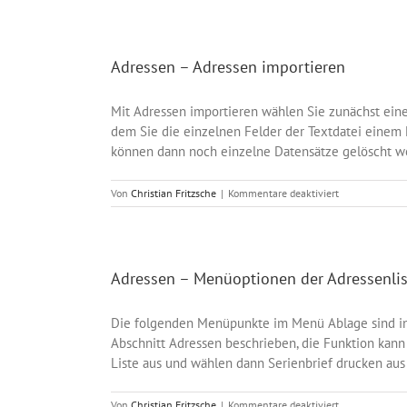
Adressen – Adressen importieren
Mit Adressen importieren wählen Sie zunächst eine
dem Sie die einzelnen Felder der Textdatei einem 
können dann noch einzelne Datensätze gelöscht wer
für
Von
Christian Fritzsche
|
Kommentare deaktiviert
Adressen
–
Adressen
importieren
Adressen – Menüoptionen der Adressenlis
Die folgenden Menüpunkte im Menü Ablage sind in d
Abschnitt Adressen beschrieben, die Funktion kan
Liste aus und wählen dann Serienbrief drucken aus
für
Von
Christian Fritzsche
|
Kommentare deaktiviert